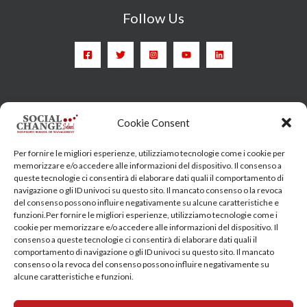
Follow Us
Head Quarter: Spain – Calle Arrieta, 9 - 28013 Madrid
Cookie Consent
Training Centre: Italy c/o Engim-Oxfam, Via degli Etruschi,
Per fornire le migliori esperienze, utilizziamo tecnologie come i cookie per
7 - 00185 Roma
memorizzare e/o accedere alle informazioni del dispositivo. Il consenso a
queste tecnologie ci consentirà di elaborare dati quali il comportamento di
socialchangeschool@socialchangeschool.org
navigazione o gli ID univoci su questo sito. Il mancato consenso o la revoca
del consenso possono influire negativamente su alcune caratteristiche e
funzioni.Per fornire le migliori esperienze, utilizziamo tecnologie come i
PMC – Master
cookie per memorizzare e/o accedere alle informazioni del dispositivo. Il
HOPE – Master
consenso a queste tecnologie ci consentirà di elaborare dati quali il
comportamento di navigazione o gli ID univoci su questo sito. Il mancato
MIDHA – Master
consenso o la revoca del consenso possono influire negativamente su
LEAD – Master
alcune caratteristiche e funzioni.