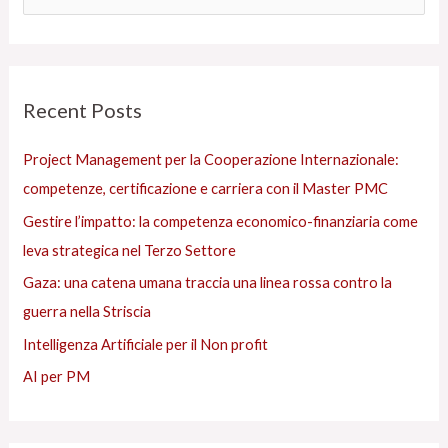
g
e
o
r
r
c
Recent Posts
i
a
e
:
Project Management per la Cooperazione Internazionale:
s
competenze, certificazione e carriera con il Master PMC
Gestire l’impatto: la competenza economico-finanziaria come
leva strategica nel Terzo Settore
Gaza: una catena umana traccia una linea rossa contro la
guerra nella Striscia
Intelligenza Artificiale per il Non profit
AI per PM