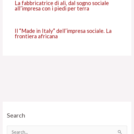
La fabbricatrice di ali, dal sogno sociale
all’impresa con i piedi per terra
Il “Made in Italy” dell’impresa sociale. La
frontiera africana
C
Search
a
t
e
C