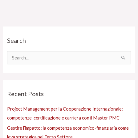
C
Search
a
t
e
C
g
e
o
r
r
c
Recent Posts
i
a
e
:
Project Management per la Cooperazione Internazionale:
s
competenze, certificazione e carriera con il Master PMC
Gestire l’impatto: la competenza economico-finanziaria come
leva strategica nel Terzo Settore