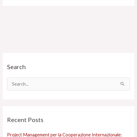
C
Search
a
t
e
C
g
e
o
r
r
c
Recent Posts
i
a
e
:
Project Management per la Cooperazione Internazionale:
s