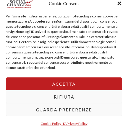
Cookie Consent
Training Centre: Italy c/o Engim-Oxfam, Via degli Etruschi,
Per fornire le migliori esperienze, utilizziamo tecnologie come i cookie per
7 - 00185 Roma
memorizzare e/o accedere alle informazioni del dispositivo. Il consenso a
queste tecnologie ci consentirà di elaborare dati quali il comportamento di
socialchangeschool@socialchangeschool.org
navigazione o gli ID univoci su questo sito. Il mancato consenso o la revoca
del consenso possono influire negativamente su alcune caratteristiche e
funzioni.Per fornire le migliori esperienze, utilizziamo tecnologie come i
PMC – Master
cookie per memorizzare e/o accedere alle informazioni del dispositivo. Il
HOPE – Master
consenso a queste tecnologie ci consentirà di elaborare dati quali il
comportamento di navigazione o gli ID univoci su questo sito. Il mancato
MIDHA – Master
consenso o la revoca del consenso possono influire negativamente su
LEAD – Master
alcune caratteristiche e funzioni.
ACCETTA
Copyright © 2026 SocialChangeSchool |
Privacy policy
|
Cookie Policy
RIFIUTA
GUARDA PREFERENZE
English
Italiano
Cookie Policy ITA
Privacy Policy