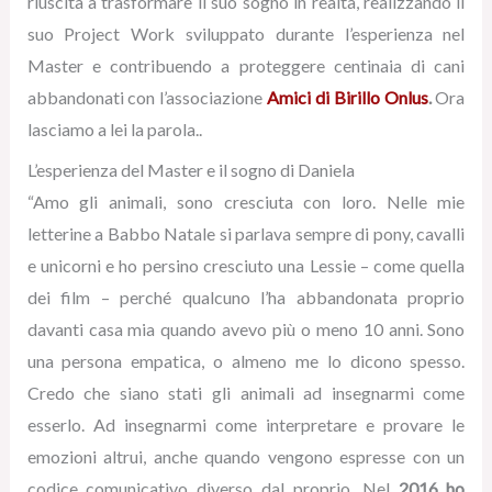
riuscita a trasformare il suo sogno in realtà, realizzando il
suo Project Work sviluppato durante l’esperienza nel
Master e contribuendo a proteggere centinaia di cani
abbandonati con l’associazione
Amici di Birillo Onlus
.
Ora
lasciamo a lei la parola..
L’esperienza del Master e il sogno di Daniela
“Amo gli animali, sono cresciuta con loro. Nelle mie
letterine a Babbo Natale si parlava sempre di pony, cavalli
e unicorni e ho persino cresciuto una Lessie – come quella
dei film – perché qualcuno l’ha abbandonata proprio
davanti casa mia quando avevo più o meno 10 anni. Sono
una persona empatica, o almeno me lo dicono spesso.
Credo che siano stati gli animali ad insegnarmi come
esserlo. Ad insegnarmi come interpretare e provare le
emozioni altrui, anche quando vengono espresse con un
codice comunicativo diverso dal proprio. Nel
2016 ho