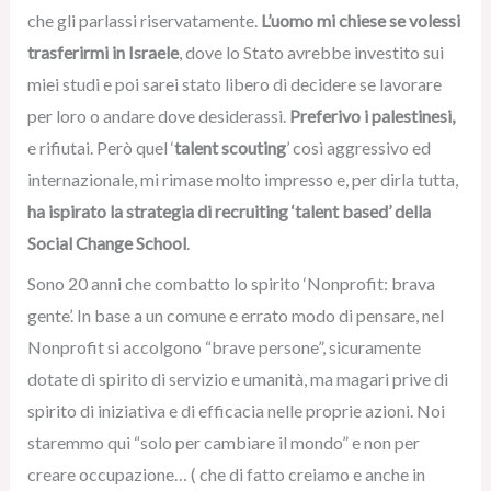
che gli parlassi riservatamente.
L’uomo mi chiese se volessi
trasferirmi in Israele
, dove lo Stato avrebbe investito sui
miei studi e poi sarei stato libero di decidere se lavorare
per loro o andare dove desiderassi.
Preferivo i palestinesi,
e rifiutai. Però quel ‘
talent scouting
’ così aggressivo ed
internazionale, mi rimase molto impresso e, per dirla tutta,
ha ispirato la strategia di recruiting ‘talent based’ della
Social Change School
.
Sono 20 anni che combatto lo spirito ‘Nonprofit: brava
gente’. In base a un comune e errato modo di pensare, nel
Nonprofit si accolgono “brave persone”, sicuramente
dotate di spirito di servizio e umanità, ma magari prive di
spirito di iniziativa e di efficacia nelle proprie azioni. Noi
staremmo qui “solo per cambiare il mondo” e non per
creare occupazione… ( che di fatto creiamo e anche in