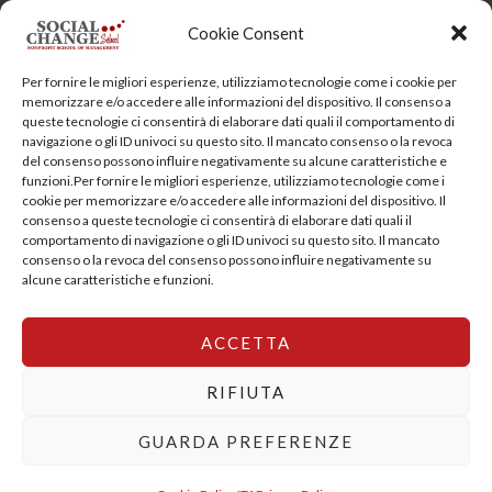
Head Quarter: Spain – Calle Arrieta, 9 - 28013 Madrid
Cookie Consent
Training Centre: Italy c/o Engim-Oxfam, Via degli Etruschi,
Per fornire le migliori esperienze, utilizziamo tecnologie come i cookie per
7 - 00185 Roma
memorizzare e/o accedere alle informazioni del dispositivo. Il consenso a
queste tecnologie ci consentirà di elaborare dati quali il comportamento di
socialchangeschool@socialchangeschool.org
navigazione o gli ID univoci su questo sito. Il mancato consenso o la revoca
del consenso possono influire negativamente su alcune caratteristiche e
funzioni.Per fornire le migliori esperienze, utilizziamo tecnologie come i
PMC – Master
cookie per memorizzare e/o accedere alle informazioni del dispositivo. Il
HOPE – Master
consenso a queste tecnologie ci consentirà di elaborare dati quali il
comportamento di navigazione o gli ID univoci su questo sito. Il mancato
MIDHA – Master
consenso o la revoca del consenso possono influire negativamente su
LEAD – Master
alcune caratteristiche e funzioni.
ACCETTA
Copyright © 2026 SocialChangeSchool |
Privacy policy
|
Cookie Policy
RIFIUTA
GUARDA PREFERENZE
English
Italiano