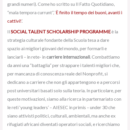
grandi numeri). Come ho scritto su Il Fatto Quotidiano,
“mala tempora currunt”, ‘
È finito il tempo dei buoni, avanti i
cattivi!
’.
Il
SOCIAL TALENT SCHOLARSHIP PROGRAMME
è la
strategia culturale fondante della Scuola tesa a dare
spazio ai migliori giovani del mondo, per formarli e
lanciarli – in rete- in
carriere internazionali
. Combattiamo
da anni una “battaglia” per strappare i talenti migliori che,
per mancanza di conoscenza reale del Nonprofit, si
dedicano a carriere che non gli appartengono e a percorsi
post universitari basati solo sulla teoria. In particolare, per
queste motivazioni, siamo alla ricerca in parternariato con
le reti ‘young leaders’ – AIESEC in primis – under 30 che
siano attivisti politici, culturali, ambientali, ma anche ex
rifugiati africani diventati operatori sociali, e ricerchiamo