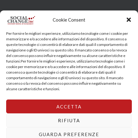
Head Quarter: Spain – Calle Arrieta, 9 - 28013 Madrid
Cookie Consent
Training Centre: Italy c/o Engim-Oxfam, Via degli Etruschi,
Per fornire le migliori esperienze, utilizziamo tecnologie come i cookie per
7 - 00185 Roma
memorizzare e/o accedere alle informazioni del dispositivo. Il consenso a
queste tecnologie ci consentirà di elaborare dati quali il comportamento di
socialchangeschool@socialchangeschool.org
navigazione o gli ID univoci su questo sito. Il mancato consenso o la revoca
del consenso possono influire negativamente su alcune caratteristiche e
funzioni.Per fornire le migliori esperienze, utilizziamo tecnologie come i
PMC – Master
cookie per memorizzare e/o accedere alle informazioni del dispositivo. Il
HOPE – Master
consenso a queste tecnologie ci consentirà di elaborare dati quali il
comportamento di navigazione o gli ID univoci su questo sito. Il mancato
MIDHA – Master
consenso o la revoca del consenso possono influire negativamente su
LEAD – Master
alcune caratteristiche e funzioni.
ACCETTA
Copyright © 2026 SocialChangeSchool |
Privacy policy
|
Cookie Policy
RIFIUTA
GUARDA PREFERENZE