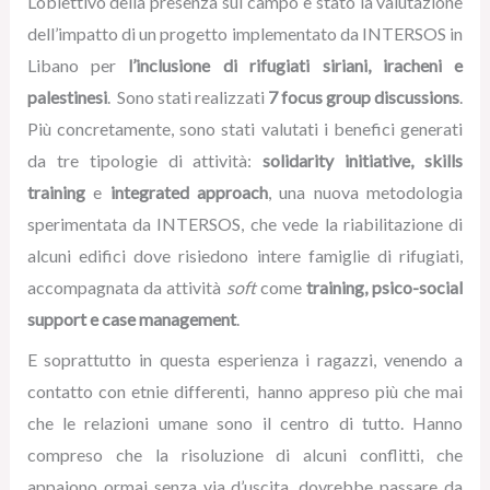
L’obiettivo della presenza sul campo è stato la valutazione
dell’impatto di un progetto implementato da INTERSOS in
Libano per
l’inclusione di rifugiati siriani, iracheni e
palestinesi
. Sono stati realizzati
7 focus group discussions
.
Più concretamente, sono stati valutati i benefici generati
da tre tipologie di attività:
solidarity initiative, skills
training
e
integrated approach
, una nuova metodologia
sperimentata da INTERSOS, che vede la riabilitazione di
alcuni edifici dove risiedono intere famiglie di rifugiati,
accompagnata da attività
soft
come
training, psico-social
support e case management
.
E soprattutto in questa esperienza i ragazzi, venendo a
contatto con etnie differenti, hanno appreso più che mai
che le relazioni umane sono il centro di tutto. Hanno
compreso che la risoluzione di alcuni conflitti, che
appaiono ormai senza via d’uscita, dovrebbe passare da