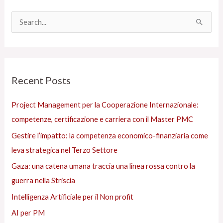
t
e
C
g
e
o
r
r
c
Recent Posts
i
a
e
:
Project Management per la Cooperazione Internazionale:
s
competenze, certificazione e carriera con il Master PMC
Gestire l’impatto: la competenza economico-finanziaria come
leva strategica nel Terzo Settore
Gaza: una catena umana traccia una linea rossa contro la
guerra nella Striscia
Intelligenza Artificiale per il Non profit
AI per PM