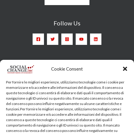
Follow Us
Head Quarter: Spain – Calle Arrieta, 9 - 28013 Madrid
Cookie Consent
Training Centre: Italy c/o Engim-Oxfam, Via degli Etruschi,
Per fornire le migliori esperienze, utilizziamo tecnologie come i cookie per
7 - 00185 Roma
memorizzare e/o accedere alle informazioni del dispositivo. Il consenso a
queste tecnologie ci consentirà di elaborare dati quali il comportamento di
socialchangeschool@socialchangeschool.org
navigazione o gli ID univoci su questo sito. Il mancato consenso o la revoca
del consenso possono influire negativamente su alcune caratteristiche e
funzioni.Per fornire le migliori esperienze, utilizziamo tecnologie come i
PMC – Master
cookie per memorizzare e/o accedere alle informazioni del dispositivo. Il
HOPE – Master
consenso a queste tecnologie ci consentirà di elaborare dati quali il
comportamento di navigazione o gli ID univoci su questo sito. Il mancato
MIDHA – Master
consenso o la revoca del consenso possono influire negativamente su