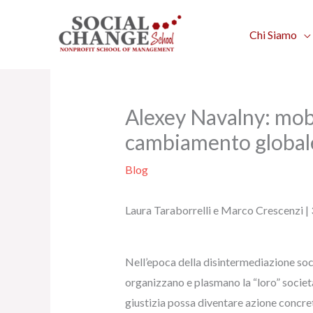
Vai
al
Chi Siamo
contenuto
Alexey Navalny: mobi
cambiamento global
Blog
Laura Taraborrelli e Marco Crescenzi | 
Nell’epoca della disintermediazione social
organizzano e plasmano la “loro” societ
giustizia possa diventare azione concret