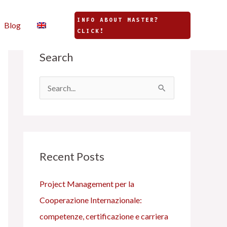
INFO ABOUT MASTER?
Blog
CLICK!
C
Search
a
t
e
C
g
e
o
r
r
c
i
Recent Posts
a
e
:
Project Management per la
s
Cooperazione Internazionale:
competenze, certificazione e carriera