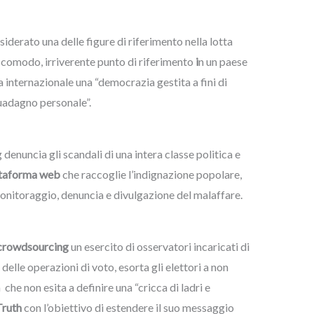
iderato una delle figure di riferimento nella lotta
 scomodo, irriverente punto di riferimento
i
n un paese
a internazionale una “democrazia gestita a fini di
guadagno personale”.
 denuncia gli scandali di una intera classe politica e
ttaforma web
che raccoglie l’indignazione popolare,
 monitoraggio, denuncia e divulgazione del malaffare.
crowdsourcing
un esercito di osservatori incaricati di
 delle operazioni di voto, esorta gli elettori a non
 che non esita a definire una “cricca di ladri e
ruth
con l’obiettivo di estendere il suo messaggio