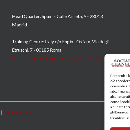
Head Quarter: Spain – Calle Arrieta, 9 - 28013
Madrid
Training Centre: Italy c/o Engim-Oxfam, Via degli
Etruschi, 7 - 00185 Roma
socialchangeschool@socialchangeschool.org
Per fornire 
e/o accedere 
consentirà di
sito. Il man
alcune caratt
come i cooki
a queste tec
|
Cookie Policy
gli ID univoc
negativament