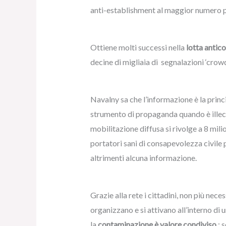
anti-establishment al maggior numero po
Ottiene molti successi nella
lotta antic
decine di migliaia di segnalazioni ‘crowd
Navalny sa che l’informazione è la princi
strumento di propaganda quando è illeci
mobilitazione diffusa si rivolge a 8 milion
portatori sani di consapevolezza civile p
altrimenti alcuna informazione.
Grazie alla rete i cittadini, non più neces
organizzano e si attivano all’interno d
la
contaminazione è valore condiviso
: 