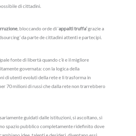
ssibile di cittadini.
orruzione
, bloccando orde di ‘
appalti truffa’
grazie a
sourcing’ da parte de cittadini attenti e partecipi.
pale fonte di libertà quando c’è e il migliore
tamente governata: con la logica della
i di utenti evoluti della rete e li trasforma in
er 70 milioni di russi che dalla rete non trarrebbero
sariamente guidati dalle istituzioni, si ascoltano, si
i uno spazio pubblico completamente ridefinito dove
scambiano idee, talenti e desideri, diventano essi