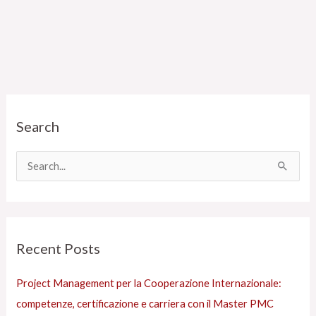
C
Search
a
t
e
C
g
e
o
r
r
c
Recent Posts
i
a
e
:
Project Management per la Cooperazione Internazionale:
s
competenze, certificazione e carriera con il Master PMC