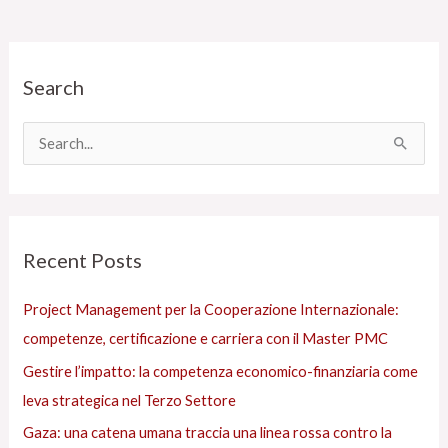
C
Search
a
t
e
C
g
e
o
r
r
c
Recent Posts
i
a
e
:
Project Management per la Cooperazione Internazionale:
s
competenze, certificazione e carriera con il Master PMC
Gestire l’impatto: la competenza economico-finanziaria come
leva strategica nel Terzo Settore
Gaza: una catena umana traccia una linea rossa contro la