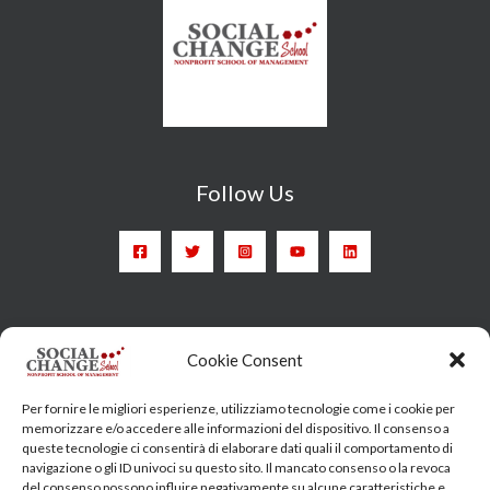
Follow Us
Head Quarter: Spain – Calle Arrieta, 9 - 28013 Madrid
Cookie Consent
Training Centre: Italy c/o Engim-Oxfam, Via degli Etruschi,
Per fornire le migliori esperienze, utilizziamo tecnologie come i cookie per
7 - 00185 Roma
memorizzare e/o accedere alle informazioni del dispositivo. Il consenso a
queste tecnologie ci consentirà di elaborare dati quali il comportamento di
socialchangeschool@socialchangeschool.org
navigazione o gli ID univoci su questo sito. Il mancato consenso o la revoca
del consenso possono influire negativamente su alcune caratteristiche e