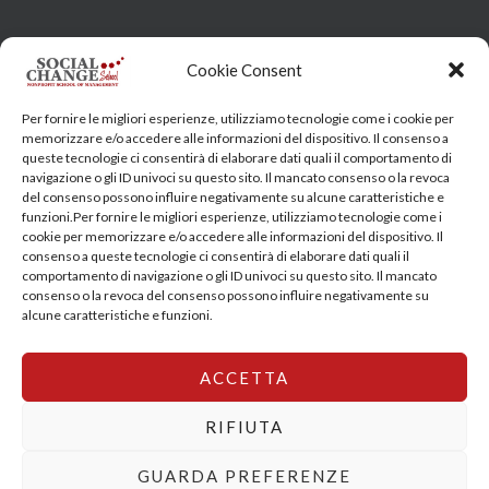
Head Quarter: Spain – Calle Arrieta, 9 - 28013 Madrid
Cookie Consent
Training Centre: Italy c/o Engim-Oxfam, Via degli Etruschi,
Per fornire le migliori esperienze, utilizziamo tecnologie come i cookie per
7 - 00185 Roma
memorizzare e/o accedere alle informazioni del dispositivo. Il consenso a
queste tecnologie ci consentirà di elaborare dati quali il comportamento di
socialchangeschool@socialchangeschool.org
navigazione o gli ID univoci su questo sito. Il mancato consenso o la revoca
del consenso possono influire negativamente su alcune caratteristiche e
funzioni.Per fornire le migliori esperienze, utilizziamo tecnologie come i
PMC – Master
cookie per memorizzare e/o accedere alle informazioni del dispositivo. Il
HOPE – Master
consenso a queste tecnologie ci consentirà di elaborare dati quali il
comportamento di navigazione o gli ID univoci su questo sito. Il mancato
MIDHA – Master
consenso o la revoca del consenso possono influire negativamente su
LEAD – Master
alcune caratteristiche e funzioni.
ACCETTA
Copyright © 2026 SocialChangeSchool |
Privacy policy
|
Cookie Policy
RIFIUTA
GUARDA PREFERENZE