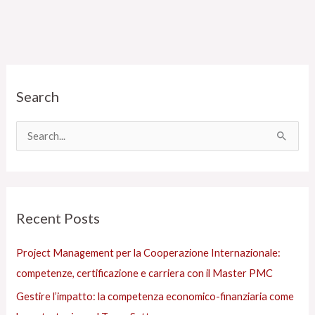
C
Search
a
t
e
C
g
e
o
r
r
c
Recent Posts
i
a
e
:
Project Management per la Cooperazione Internazionale:
s
competenze, certificazione e carriera con il Master PMC
Gestire l’impatto: la competenza economico-finanziaria come