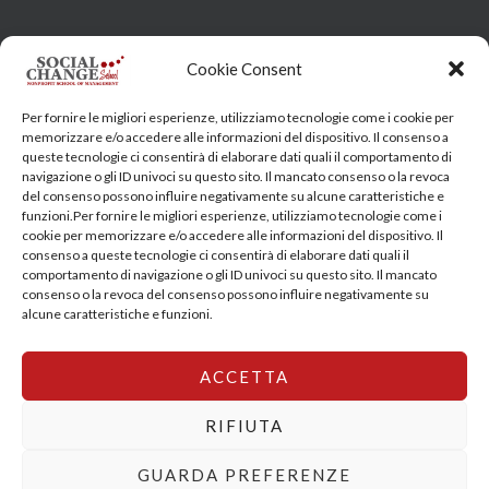
Head Quarter: Spain – Calle Arrieta, 9 - 28013 Madrid
Cookie Consent
Training Centre: Italy c/o Engim-Oxfam, Via degli Etruschi,
Per fornire le migliori esperienze, utilizziamo tecnologie come i cookie per
7 - 00185 Roma
memorizzare e/o accedere alle informazioni del dispositivo. Il consenso a
queste tecnologie ci consentirà di elaborare dati quali il comportamento di
socialchangeschool@socialchangeschool.org
navigazione o gli ID univoci su questo sito. Il mancato consenso o la revoca
del consenso possono influire negativamente su alcune caratteristiche e
funzioni.Per fornire le migliori esperienze, utilizziamo tecnologie come i
PMC – Master
cookie per memorizzare e/o accedere alle informazioni del dispositivo. Il
HOPE – Master
consenso a queste tecnologie ci consentirà di elaborare dati quali il
comportamento di navigazione o gli ID univoci su questo sito. Il mancato
MIDHA – Master
consenso o la revoca del consenso possono influire negativamente su
LEAD – Master
alcune caratteristiche e funzioni.
ACCETTA
Copyright © 2026 SocialChangeSchool |
Privacy policy
|
Cookie Policy
RIFIUTA
GUARDA PREFERENZE