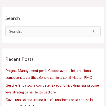
C
Search
a
t
e
C
g
e
o
r
r
c
Recent Posts
i
a
e
:
Project Management per la Cooperazione Internazionale:
s
competenze, certificazione e carriera con il Master PMC
Gestire l’impatto: la competenza economico-finanziaria come
leva strategica nel Terzo Settore
Gaza: una catena umana traccia una linea rossa contro la