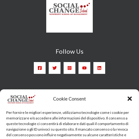
Follow Us
Head Quarter: Spain – Calle Arrieta, 9 - 28013 Madrid
Cookie Consent
Training Centre: Italy c/o Engim-Oxfam, Via degli Etruschi,
Per fornire le migliori esperienze, utilizziamo tecnologie come i cookie per
7 - 00185 Roma
memorizzare e/o accedere alle informazioni del dispositivo. Il consenso a
queste tecnologie ci consentirà di elaborare dati quali il comportamento di
socialchangeschool@socialchangeschool.org
navigazione o gli ID univoci su questo sito. Il mancato consenso o la revoca
del consenso possono influire negativamente su alcune caratteristiche e