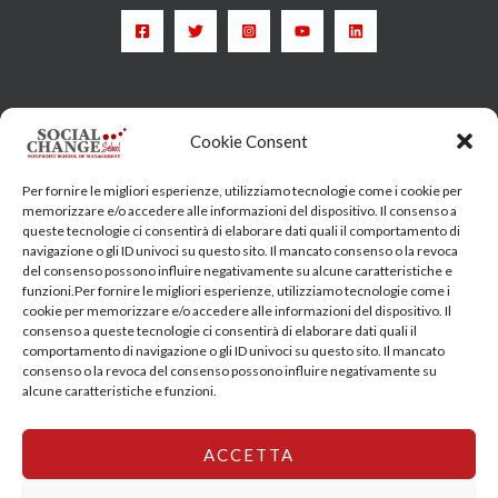
Head Quarter: Spain – Calle Arrieta, 9 - 28013 Madrid
Cookie Consent
Training Centre: Italy c/o Engim-Oxfam, Via degli Etruschi,
Per fornire le migliori esperienze, utilizziamo tecnologie come i cookie per
7 - 00185 Roma
memorizzare e/o accedere alle informazioni del dispositivo. Il consenso a
queste tecnologie ci consentirà di elaborare dati quali il comportamento di
socialchangeschool@socialchangeschool.org
navigazione o gli ID univoci su questo sito. Il mancato consenso o la revoca
del consenso possono influire negativamente su alcune caratteristiche e
funzioni.Per fornire le migliori esperienze, utilizziamo tecnologie come i
PMC – Master
cookie per memorizzare e/o accedere alle informazioni del dispositivo. Il
HOPE – Master
consenso a queste tecnologie ci consentirà di elaborare dati quali il
comportamento di navigazione o gli ID univoci su questo sito. Il mancato
MIDHA – Master
consenso o la revoca del consenso possono influire negativamente su
LEAD – Master
alcune caratteristiche e funzioni.
ACCETTA
Copyright © 2026 SocialChangeSchool |
Privacy policy
|
Cookie Policy