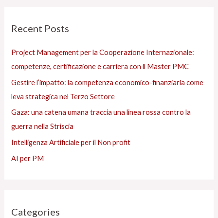
r
r
c
Recent Posts
i
a
e
:
Project Management per la Cooperazione Internazionale:
s
competenze, certificazione e carriera con il Master PMC
Gestire l’impatto: la competenza economico-finanziaria come
leva strategica nel Terzo Settore
Gaza: una catena umana traccia una linea rossa contro la
guerra nella Striscia
Intelligenza Artificiale per il Non profit
AI per PM
Categories