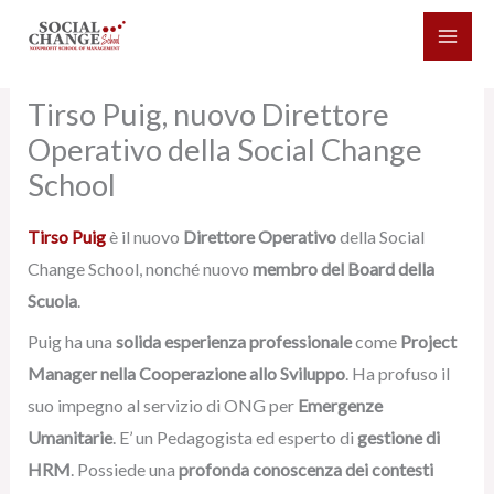
Vai
al
contenuto
Tirso Puig, nuovo Direttore
Operativo della Social Change
School
Tirso Puig
è il nuovo
Direttore Operativo
della Social
Change School, nonché nuovo
membro del Board della
Scuola
.
Puig ha una
solida esperienza professionale
come
Project
Manager nella Cooperazione allo Sviluppo
. Ha profuso il
suo impegno al servizio di ONG per
Emergenze
Umanitarie
. E’ un Pedagogista ed esperto di
gestione di
HRM
. Possiede una
profonda conoscenza dei contesti