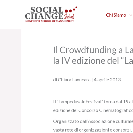
Vai
al
Chi Siamo
contenuto
Il Crowdfunding a L
la IV edizione del “
di Chiara Lanucara | 4 aprile 2013
Il “LampedusaInFestival” torna dal 19 al 
edizione del Concorso Cinematografico 
Organizzato dall’Associazione cultural
vasta rete di organizzazioni e consorzi, 