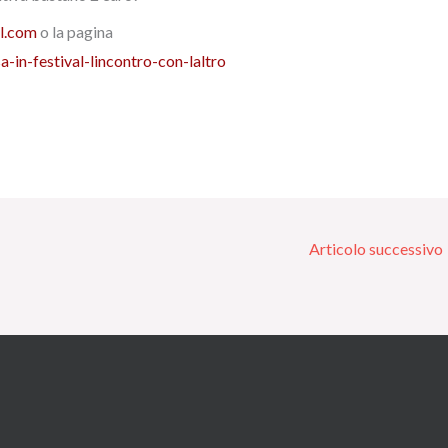
l.com
o la pagina
in-festival-lincontro-con-laltro
Articolo successivo