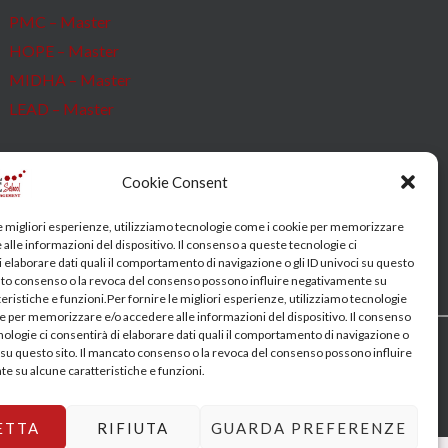
PMC – Master
HOPE – Master
MIDHA – Master
LEAD – Master
Cookie Consent
le migliori esperienze, utilizziamo tecnologie come i cookie per memorizzare
alle informazioni del dispositivo. Il consenso a queste tecnologie ci
 elaborare dati quali il comportamento di navigazione o gli ID univoci su questo
cato consenso o la revoca del consenso possono influire negativamente su
eristiche e funzioni.Per fornire le migliori esperienze, utilizziamo tecnologie
e per memorizzare e/o accedere alle informazioni del dispositivo. Il consenso
nologie ci consentirà di elaborare dati quali il comportamento di navigazione o
i su questo sito. Il mancato consenso o la revoca del consenso possono influire
e su alcune caratteristiche e funzioni.
ETTA
RIFIUTA
GUARDA PREFERENZE