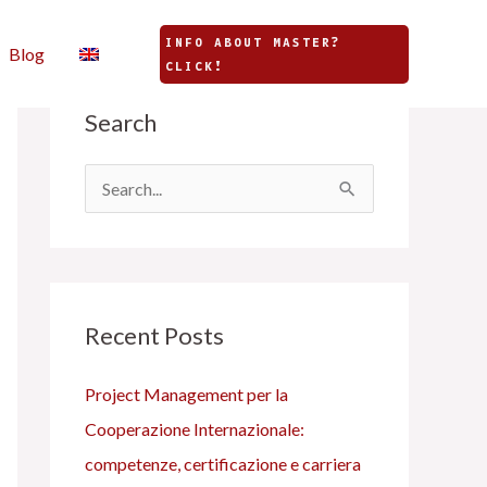
INFO ABOUT MASTER?
Blog
CLICK!
C
Search
a
t
e
C
g
e
o
r
r
c
i
Recent Posts
a
e
:
Project Management per la
s
Cooperazione Internazionale:
competenze, certificazione e carriera