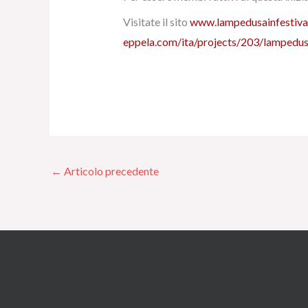
Visitate il sito
www.lampedusainfestiva
eppela.com/ita/projects/203/lampedusa-
←
Articolo precedente