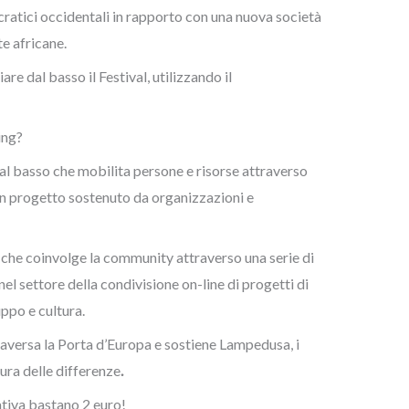
cratici occidentali in rapporto con una nuova società
e africane.
are dal basso il Festival, utilizzando il
ing?
l basso che mobilita persone e risorse attraverso
un progetto sostenuto da organizzazioni e
che coinvolge la community attraverso una serie di
 nel settore della condivisione on-line di progetti di
ppo e cultura.
aversa la Porta d’Europa e sostiene Lampedusa, i
tura delle differenze
.
ativa bastano 2 euro!