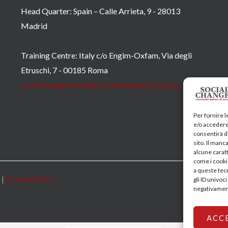
Head Quarter: Spain – Calle Arrieta, 9 - 28013
Madrid
Training Centre: Italy c/o Engim-Oxfam, Via degli
Etruschi, 7 - 00185 Roma
socialchangeschool@socialchangeschool.org
Per fornire 
e/o accedere 
consentirà di
sito. Il man
alcune caratt
come i cooki
a queste tec
|
Cookie Policy
gli ID univoc
negativament
ACC