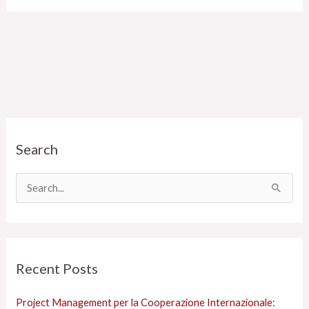
C
Search
a
t
e
C
g
e
o
r
r
c
Recent Posts
i
a
e
:
Project Management per la Cooperazione Internazionale:
s