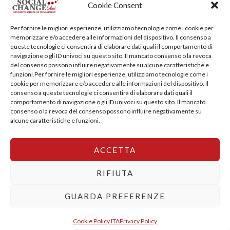
Cookie Consent
Training Centre: Italy c/o Engim-Oxfam, Via degli Etruschi,
Per fornire le migliori esperienze, utilizziamo tecnologie come i cookie per
7 - 00185 Roma
memorizzare e/o accedere alle informazioni del dispositivo. Il consenso a
queste tecnologie ci consentirà di elaborare dati quali il comportamento di
socialchangeschool@socialchangeschool.org
navigazione o gli ID univoci su questo sito. Il mancato consenso o la revoca
del consenso possono influire negativamente su alcune caratteristiche e
funzioni.Per fornire le migliori esperienze, utilizziamo tecnologie come i
PMC – Master
cookie per memorizzare e/o accedere alle informazioni del dispositivo. Il
HOPE – Master
consenso a queste tecnologie ci consentirà di elaborare dati quali il
comportamento di navigazione o gli ID univoci su questo sito. Il mancato
MIDHA – Master
consenso o la revoca del consenso possono influire negativamente su
LEAD – Master
alcune caratteristiche e funzioni.
ACCETTA
Copyright © 2026 SocialChangeSchool |
Privacy policy
|
Cookie Policy
RIFIUTA
GUARDA PREFERENZE
English
Italiano
Cookie Policy ITA
Privacy Policy