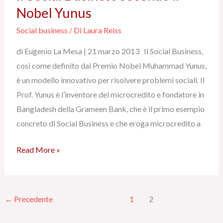
Social
Nobel Yunus
Business
Social business
/ Di
Laura Reiss
secondo
di Eugenio La Mesa | 21 marzo 2013 Il Social Business,
il
così come definito dal Premio Nobel Muhammad Yunus,
Nobel
è un modello innovativo per risolvere problemi sociali. Il
Yunus
Prof. Yunus è l’inventore del microcredito e fondatore in
Bangladesh della Grameen Bank, che è il primo esempio
concreto di Social Business e che eroga microcredito a
Read More »
←
Precedente
1
2