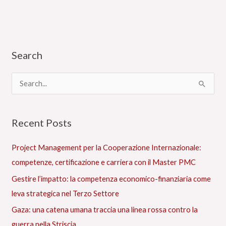
Search
C
a
t
C
e
e
g
r
Recent Posts
o
c
r
a
Project Management per la Cooperazione Internazionale:
i
:
competenze, certificazione e carriera con il Master PMC
e
Gestire l’impatto: la competenza economico-finanziaria come
s
leva strategica nel Terzo Settore
Gaza: una catena umana traccia una linea rossa contro la
guerra nella Striscia