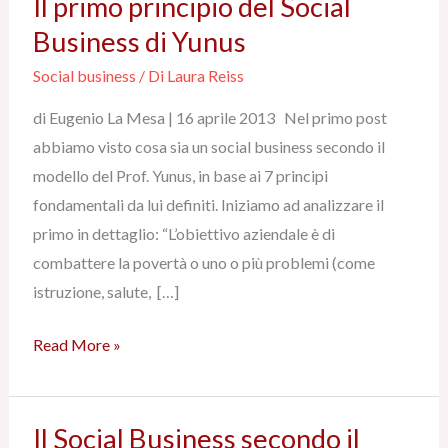
Il primo principio del Social
Il
primo
Business di Yunus
principio
Social business
/ Di
Laura Reiss
del
di Eugenio La Mesa | 16 aprile 2013 Nel primo post
Social
abbiamo visto cosa sia un social business secondo il
Business
modello del Prof. Yunus, in base ai 7 principi
di
fondamentali da lui definiti. Iniziamo ad analizzare il
Yunus
primo in dettaglio: “L’obiettivo aziendale è di
combattere la povertà o uno o più problemi (come
istruzione, salute, […]
Read More »
Il Social Business secondo il
Il