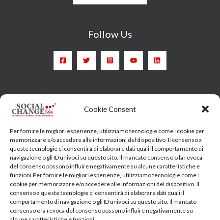
Follow Us
Head Quarter: Spain – Calle Arrieta, 9 - 28013 Madrid
Cookie Consent
Training Centre: Italy c/o Engim-Oxfam, Via degli Etruschi,
Per fornire le migliori esperienze, utilizziamo tecnologie come i cookie per
7 - 00185 Roma
memorizzare e/o accedere alle informazioni del dispositivo. Il consenso a
queste tecnologie ci consentirà di elaborare dati quali il comportamento di
socialchangeschool@socialchangeschool.org
navigazione o gli ID univoci su questo sito. Il mancato consenso o la revoca
del consenso possono influire negativamente su alcune caratteristiche e
funzioni.Per fornire le migliori esperienze, utilizziamo tecnologie come i
PMC – Master
cookie per memorizzare e/o accedere alle informazioni del dispositivo. Il
HOPE – Master
consenso a queste tecnologie ci consentirà di elaborare dati quali il
comportamento di navigazione o gli ID univoci su questo sito. Il mancato
MIDHA – Master
consenso o la revoca del consenso possono influire negativamente su
LEAD – Master
alcune caratteristiche e funzioni.