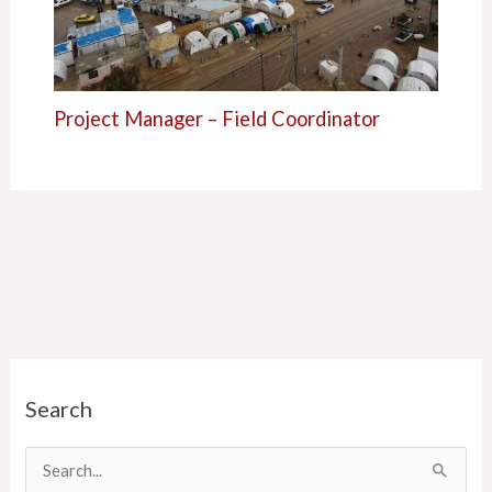
Project Manager – Field Coordinator
C
Search
a
t
e
C