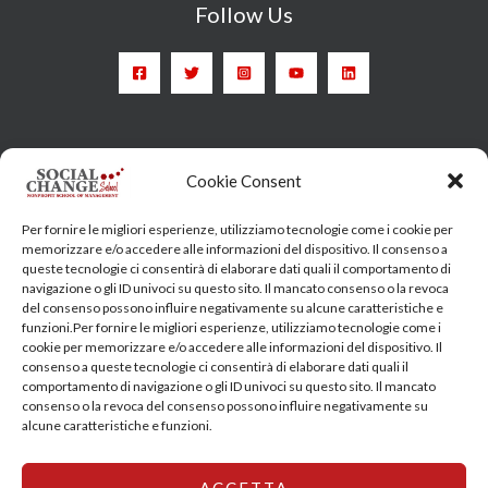
Follow Us
Head Quarter: Spain – Calle Arrieta, 9 - 28013 Madrid
Cookie Consent
Training Centre: Italy c/o Engim-Oxfam, Via degli Etruschi,
Per fornire le migliori esperienze, utilizziamo tecnologie come i cookie per
7 - 00185 Roma
memorizzare e/o accedere alle informazioni del dispositivo. Il consenso a
queste tecnologie ci consentirà di elaborare dati quali il comportamento di
socialchangeschool@socialchangeschool.org
navigazione o gli ID univoci su questo sito. Il mancato consenso o la revoca
del consenso possono influire negativamente su alcune caratteristiche e
funzioni.Per fornire le migliori esperienze, utilizziamo tecnologie come i
PMC – Master
cookie per memorizzare e/o accedere alle informazioni del dispositivo. Il
HOPE – Master
consenso a queste tecnologie ci consentirà di elaborare dati quali il
comportamento di navigazione o gli ID univoci su questo sito. Il mancato
MIDHA – Master
consenso o la revoca del consenso possono influire negativamente su
LEAD – Master
alcune caratteristiche e funzioni.
ACCETTA