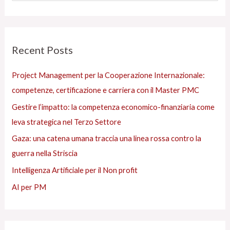
g
e
o
r
r
c
Recent Posts
i
a
e
:
Project Management per la Cooperazione Internazionale:
s
competenze, certificazione e carriera con il Master PMC
Gestire l’impatto: la competenza economico-finanziaria come
leva strategica nel Terzo Settore
Gaza: una catena umana traccia una linea rossa contro la
guerra nella Striscia
Intelligenza Artificiale per il Non profit
AI per PM