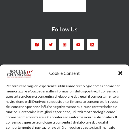
Follow Us
Head Quarter: Spain – Calle Arrieta, 9 - 28013 Madrid
Cookie Consent
Training Centre: Italy c/o Engim-Oxfam, Via degli Etruschi,
Per fornire le migliori esperienze, utilizziamo tecnologie come i cookie per
7 - 00185 Roma
memorizzare e/o accedere alle informazioni del dispositivo. Il consenso a
queste tecnologie ci consentirà di elaborare dati quali il comportamento di
socialchangeschool@socialchangeschool.org
navigazione o gli ID univoci su questo sito. Il mancato consenso o la revoca
del consenso possono influire negativamente su alcune caratteristiche e
funzioni.Per fornire le migliori esperienze, utilizziamo tecnologie come i
PMC – Master
cookie per memorizzare e/o accedere alle informazioni del dispositivo. Il
HOPE – Master
consenso a queste tecnologie ci consentirà di elaborare dati quali il
comportamento di navigazione o gli ID univoci su questo sito. Il mancato