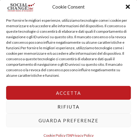
Cookie Consent
Training Centre: Italy c/o Engim-Oxfam, Via degli Etruschi,
Per fornire le migliori esperienze, utilizziamo tecnologie come i cookie per
7 - 00185 Roma
memorizzare e/o accedere alle informazioni del dispositivo. Il consenso a
queste tecnologie ci consentirà di elaborare dati quali il comportamento di
socialchangeschool@socialchangeschool.org
navigazione o gli ID univoci su questo sito. Il mancato consenso o la revoca
del consenso possono influire negativamente su alcune caratteristiche e
funzioni.Per fornire le migliori esperienze, utilizziamo tecnologie come i
PMC – Master
cookie per memorizzare e/o accedere alle informazioni del dispositivo. Il
HOPE – Master
consenso a queste tecnologie ci consentirà di elaborare dati quali il
comportamento di navigazione o gli ID univoci su questo sito. Il mancato
MIDHA – Master
consenso o la revoca del consenso possono influire negativamente su
LEAD – Master
alcune caratteristiche e funzioni.
ACCETTA
Copyright © 2026 SocialChangeSchool |
Privacy policy
|
Cookie Policy
RIFIUTA
GUARDA PREFERENZE
English
Italiano
Cookie Policy ITA
Privacy Policy